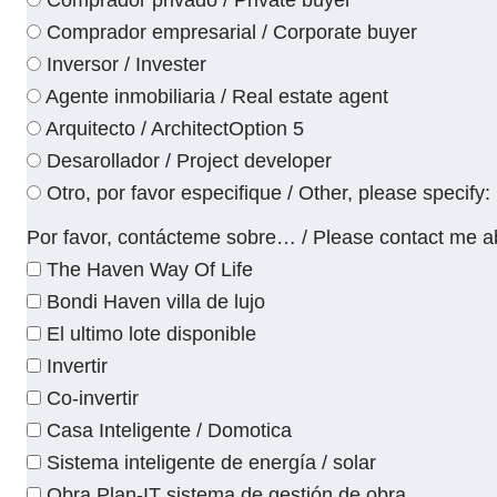
Comprador privado / Private buyer
Comprador empresarial / Corporate buyer
Inversor / Invester
Agente inmobiliaria / Real estate agent
Arquitecto / ArchitectOption 5
Desarollador / Project developer
Otro, por favor especifique / Other, please specify:
Por favor, contácteme sobre… / Please contact me a
The Haven Way Of Life
Bondi Haven villa de lujo
El ultimo lote disponible
Invertir
Co-invertir
Casa Inteligente / Domotica
Sistema inteligente de energía / solar
Obra Plan-IT sistema de gestión de obra