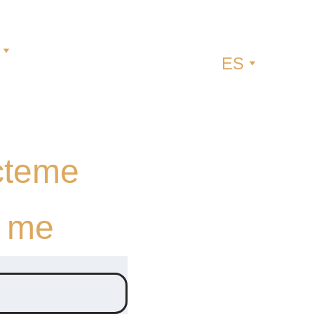
ES
ácteme
t me